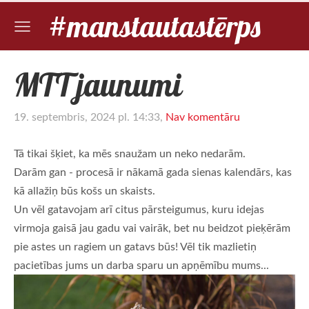
#manstautastērps
MTT jaunumi
19. septembris, 2024 pl. 14:33,
Nav komentāru
Tā tikai šķiet, ka mēs snaužam un neko nedarām.
Darām gan - procesā ir nākamā gada sienas kalendārs, kas
kā allažiņ būs košs un skaists.
Un vēl gatavojam arī citus pārsteigumus, kuru idejas
virmoja gaisā jau gadu vai vairāk, bet nu beidzot pieķērām
pie astes un ragiem un gatavs būs! Vēl tik mazlietiņ
pacietības jums un darba sparu un apņēmību mums...