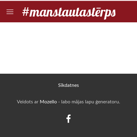
#manstautastērps
Sīkdatnes
Veidots ar
Mozello
- labo mājas lapu ģeneratoru.