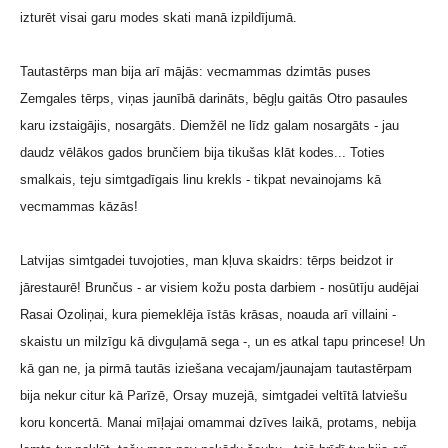
izturēt visai garu modes skati manā izpildījumā.
Tautastērps man bija arī mājās: vecmammas dzimtās puses
Zemgales tērps, viņas jaunībā darināts, bēgļu gaitās Otro pasaules
karu izstaigājis, nosargāts. Diemžēl ne līdz galam nosargāts - jau
daudz vēlākos gados brunčiem bija tikušas klāt kodes... Toties
smalkais, teju simtgadīgais linu krekls - tikpat nevainojams kā
vecmammas kāzās!
Latvijas simtgadei tuvojoties, man kļuva skaidrs: tērps beidzot ir
jārestaurē! Brunčus - ar visiem kožu posta darbiem - nosūtīju audējai
Rasai Ozoliņai, kura piemeklēja īstās krāsas, noauda arī villaini -
skaistu un milzīgu kā divguļamā sega -, un es atkal tapu princese! Un
kā gan ne, ja pirmā tautās iziešana vecajam/jaunajam tautastērpam
bija nekur citur kā Parīzē, Orsay muzejā, simtgadei veltītā latviešu
koru koncertā. Manai mīļajai omammai dzīves laikā, protams, nebija