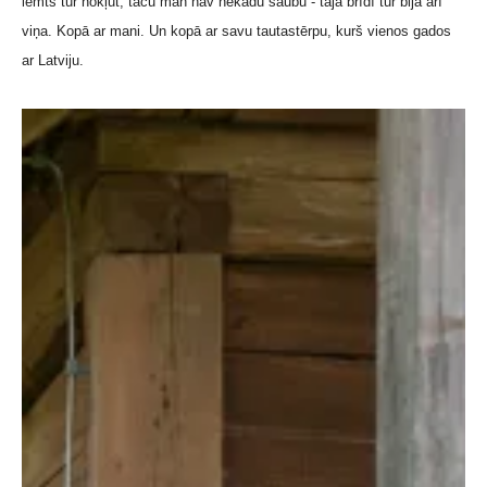
lemts tur nokļūt, taču man nav nekādu šaubu - tajā brīdī tur bija arī
viņa. Kopā ar mani. Un kopā ar savu tautastērpu, kurš vienos gados
ar Latviju.