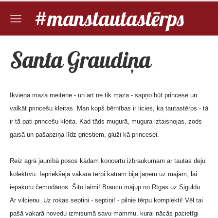
#manstautastērps
Santa Graudiņa
Ikviena maza meitene - un arī ne tik maza - sapņo būt princese un
valkāt princešu kleitas. Man kopš bērnības ir licies, ka tautastērps - tā
ir tā pati princešu kleita. Kad tāds mugurā, mugura iztaisnojas, zods
gaisā un pašapziņa līdz griestiem, gluži kā princesei.
Reiz agrā jaunībā posos kādam koncertu izbraukumam ar tautas deju
kolektīvu. Iepriekšējā vakarā tērpi katram bija jāņem uz mājām, lai
iepakotu čemodānos. Šito laimi! Braucu mājup no Rīgas uz Siguldu.
Ar vilcienu. Uz rokas septiņi - septiņi! - pilnie tērpu komplekti! Vēl tai
pašā vakarā novedu izmisumā savu mammu, kurai nācās pacietīgi