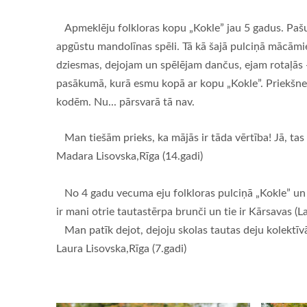
Apmeklēju folkloras kopu „Kokle” jau 5 gadus. Pašu in
apgūstu mandolīnas spēli. Tā kā šajā pulciņā mācāmie
dziesmas, dejojam un spēlējam dančus, ejam rotaļās -
pasākumā, kurā esmu kopā ar kopu „Kokle”. Priekšnesu
kodēm. Nu... pārsvarā tā nav.
Man tiešām prieks, ka mājās ir tāda vērtība! Jā, tas 
Madara Lisovska,Rīga (14.gadi)
No 4 gadu vecuma eju folkloras pulciņā „Kokle” un a
ir mani otrie tautastērpa brunči un tie ir Kārsavas (
Man patīk dejot, dejoju skolas tautas deju kolektīvā
Laura Lisovska,Rīga (7.gadi)