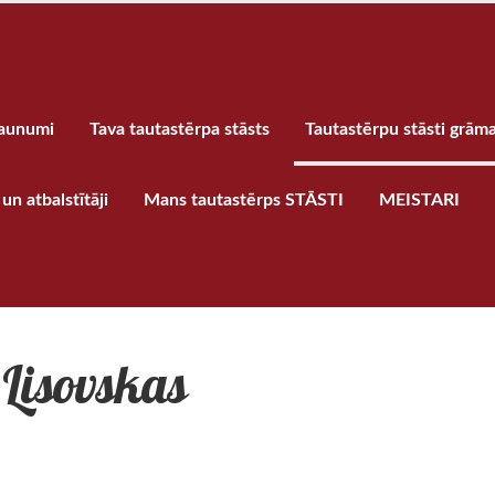
aunumi
Tava tautastērpa stāsts
Tautastērpu stāsti grām
un atbalstītāji
Mans tautastērps STĀSTI
MEISTARI
Lisovskas