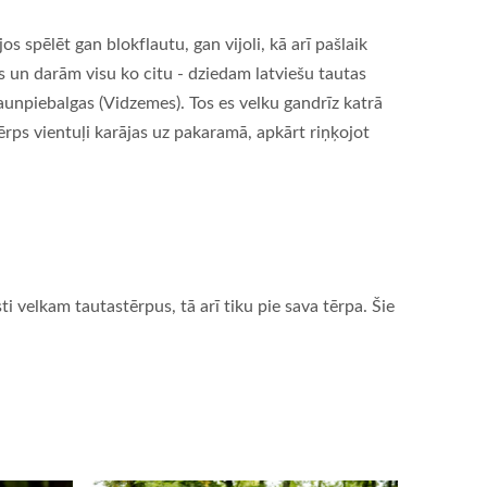
spēlēt gan blokflautu, gan vijoli, kā arī pašlaik
s un darām visu ko citu - dziedam latviešu tautas
aunpiebalgas (Vidzemes). Tos es velku gandrīz katrā
ērps vientuļi karājas uz pakaramā, apkārt riņķojot
velkam tautastērpus, tā arī tiku pie sava tērpa. Šie