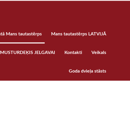
atā Mans tautastērps
Mans tautastērps LATVIJĀ
MUSTURDEĶIS JELGAVAI
Kontakti
Veikals
Goda dvieļa stāsts