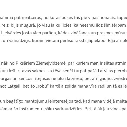
ma pat neatceras, no kuras puses tas pie viņas nonācis, tāpēc 
 reizi bijis mugurā, jo visu laiku licies, ka neesmu līdz šim tērpa
nā Lielvārdes josta vien parāda, kādas zināšanas un prasmes mūsu
n vainadziņš, kuram vietām pērlīšu raksts jāpielabo. Bija arī blūz
k no Piksāriem Ziemeļvidzemē, par kuriem man ir siltas atmiņas,
 kur tieši ir tavas saknes. Ja tēva senči turpat pašā Latvijas pie
rgas un senčos ritējušas ne tikai latviešu, bet arī igauņu, zviedr
mot Latgali, bet šo „robu” kartē aizpilda mana vīra radi un tā es iep
n bagātīgo mantojumu ieinteresējos tad, kad mana vidējā meita 
zām ar šo instrumentu sāku sadraudzēties. Bet tālāk jau viņas paš