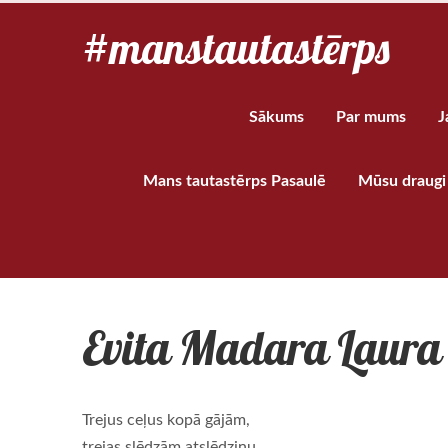
#manstautastērps
Sākums
Par mums
J
Mans tautastērps Pasaulē
Mūsu draugi 
Evita Madara Laura 
Trejus ceļus kopā gājām,
trejas slēdzām atslēdziņu.