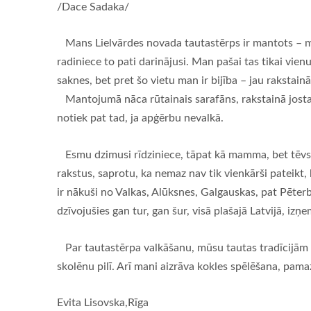
/Dace Sadaka/
Mans Lielvārdes novada tautastērps ir mantots – mam
radiniece to pati darinājusi. Man pašai tas tikai vienu
saknes, bet pret šo vietu man ir bijība – jau rakstai
Mantojumā nāca rūtainais sarafāns, rakstainā josta, u
notiek pat tad, ja apģērbu nevalkā.
Esmu dzimusi rīdziniece, tāpat kā mamma, bet tēvs nā
rakstus, saprotu, ka nemaz nav tik vienkārši pateikt,
ir nākuši no Valkas, Alūksnes, Galgauskas, pat Pēterbu
dzīvojušies gan tur, gan šur, visā plašajā Latvijā, izņe
Par tautastērpa valkāšanu, mūsu tautas tradīcijām u
skolēnu pilī. Arī mani aizrāva kokles spēlēšana, pama
Evita Lisovska,Rīga