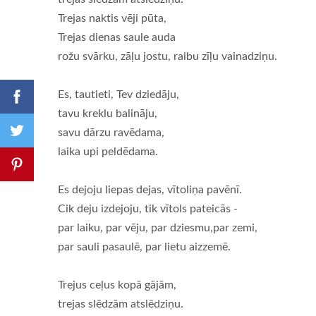
Trejas naktis vēji pūta,
Trejas dienas saule auda
rožu svārku, zāļu jostu, raibu zīļu vainadziņu.
Es, tautieti, Tev dziedāju,
tavu kreklu balināju,
savu dārzu ravēdama,
laika upi peldēdama.
Es dejoju liepas dejas, vītoliņa pavēnī.
Cik deju izdejoju, tik vītols pateicās -
par laiku, par vēju, par dziesmu,par zemi,
par sauli pasaulē, par lietu aizzemē.
Trejus ceļus kopā gājām,
trejas slēdzām atslēdziņu.