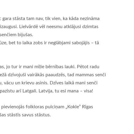
gara stāsta tam nav, tik vien, ka kāda nezināma
m izaugusi. Lielvārdē vēl neesmu atklājusi dzimtas
 senčiem bijušas.
e, bet to laika zobs ir neglābjami sabojājis – tā
 jo tur ir mani mīļie bērnības lauki. Pētot radu
robežā dzīvojuši vairākās paaudzēs, tad mammas senči
u, vācu un krievu asinis. Dzīves laikā mani senči
azīstu arī Latgali. Latvija, tu esi mana – visa!
pievienojās folkloras pulciņam „Kokle” Rīgas
as stāstīs savus stāstus.