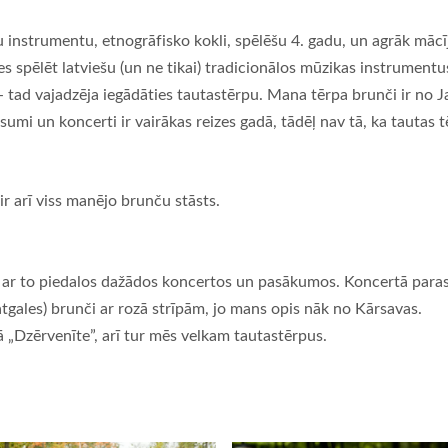
strumentu, etnogrāfisko kokli, spēlēšu 4. gadu, un agrāk mācījos 
s spēlēt latviešu (un ne tikai) tradicionālos mūzikas instrumentu
 tad vajadzēja iegādāties tautastērpu. Mana tērpa brunči ir no J
mi un koncerti ir vairākas reizes gadā, tādēļ nav tā, ka tautas t
ir arī viss manējo brunču stāsts.
r to piedalos dažādos koncertos un pasākumos. Koncertā parasti 
Latgales) brunči ar rozā strīpām, jo mans opis nāk no Kārsavas.
 „Dzērvenīte”, arī tur mēs velkam tautastērpus.