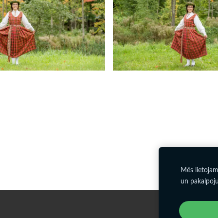
Mēs lietojam
un pakalpoj