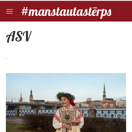
#manstautastērps
ASV
.