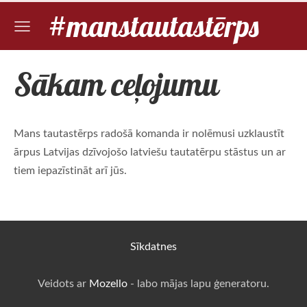
#manstautastērps
Sākam ceļojumu
Mans tautastērps radošā komanda ir nolēmusi uzklaustīt
ārpus Latvijas dzīvojošo latviešu tautatērpu stāstus un ar
tiem iepazīstināt arī jūs.
Sīkdatnes
Veidots ar
Mozello
- labo mājas lapu ģeneratoru.