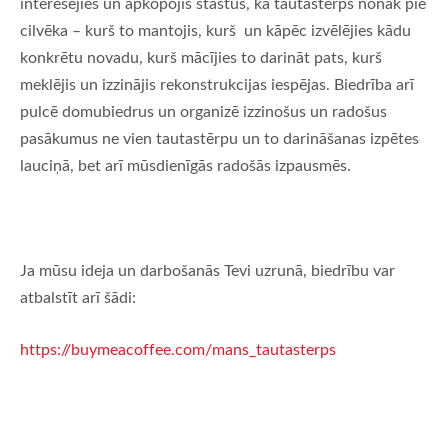
interesējies un apkopojis stāstus, kā tautastērps nonāk pie
cilvēka – kurš to mantojis, kurš un kāpēc izvēlējies kādu
konkrētu novadu, kurš mācījies to darināt pats, kurš
meklējis un izzinājis rekonstrukcijas iespējas. Biedrība arī
pulcē domubiedrus un organizē izzinošus un radošus
pasākumus ne vien tautastērpu un to darināšanas izpētes
lauciņā, bet arī mūsdienīgās radošās izpausmēs.
Ja mūsu ideja un darbošanās Tevi uzrunā, biedrību var
atbalstīt arī šādi:
https://buymeacoffee.com/mans_tautasterps