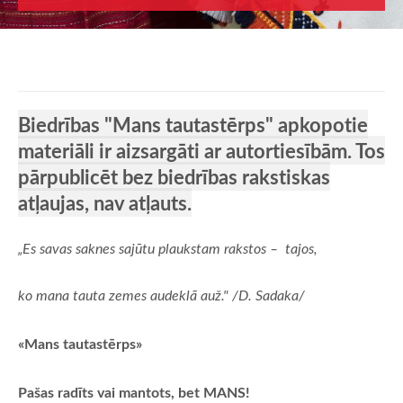
Biedrības "Mans tautastērps" apkopotie
materiāli ir aizsargāti ar autortiesībām. Tos
pārpublicēt bez biedrības rakstiskas
atļaujas, nav atļauts.
„Es savas saknes sajūtu plaukstam rakstos – tajos,
ko mana tauta zemes audeklā auž." /D. Sadaka/
«Mans tautastērps»
Pašas radīts vai mantots, bet MANS!