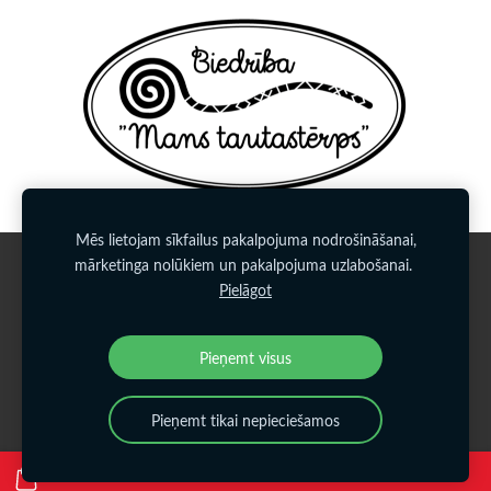
Mēs lietojam sīkfailus pakalpojuma nodrošināšanai,
mārketinga nolūkiem un pakalpojuma uzlabošanai.
Sīkdatnes
Pielāgot
Veidots ar
Mozello
- labo mājas lapu ģeneratoru.
Pieņemt visus
Pieņemt tikai nepieciešamos