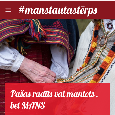
#manstautastērps
Pašas radīts vai mantots ,
bet MANS