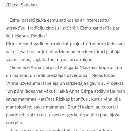
/Dace Sadaka/
Esmu pateicīga,ka esmu satikusies ar interesantu
,atraktīvu, tradīciju zinošu Ilzi Strēli. Esmu gandarīta par
šo tikšanos .Paldies!
Pirms desmit gadiem uzrakstot projektu ”un pūra lādes ver
vākus”, satikos ar ļoti daudziem nīceniekiem, kuri glabāja
savus senos, saglabātos tērpus un atmiņas.
Nīceniece Anna Cērpa, 1955.gadā Maskavā kopā ar tēti
un mammu un brāli piedalījās uzvedumā “ Nīcas kāzas
“Anna uzvedumā izspēlēja un izdziedāja līgaviņu . Projekta
"un pūra lādes ver vākus" laikā Anna Cērpa atdāvināja man
savas mammas Katrīnas Rizikas brunčus , kurus viņa bija
mantojusi no savas mammas . Brunči kalpo jau ceturtai
paaudzei. Katru reizi uzvelkot goda tērpu jūtu pacilājošu
enerģiju.
Pamazām esmu sakomplektējusi visu tērpu ar kuru