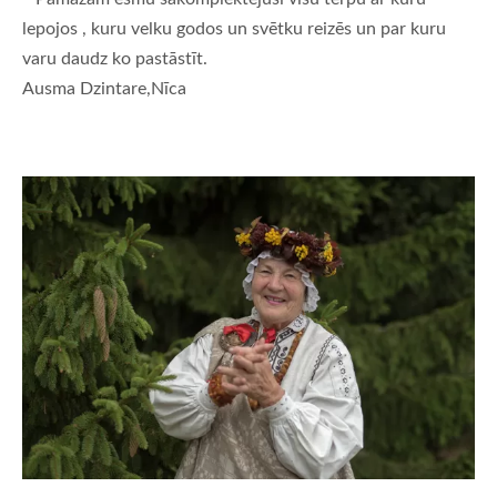
lepojos , kuru velku godos un svētku reizēs un par kuru
varu daudz ko pastāstīt.
Ausma Dzintare,Nīca