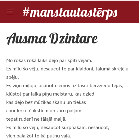
#manstautastērps
Ausma Dzintare
No rokas rokā laiks dejo par spīti vējam.
Es mīlu šo vēju, nesaucot to par klaidoni, tālumā skrējēju
spēju.
Es viņu mīļoju, aicinot ciemos uz tasīti bērzziedu tējas,
kļūstot par laika pīņu meistaru, kas dzied
kas dejo bez mūzikas skaņu un tiekas
caur koku čukstiem un zaru paijām,
tepat rudenī ne tālajā maijā.
Es mīlu šo vēju, nesaucot šurpnākam, nesaucot,
vien palaižot to kā putnu vaļā.