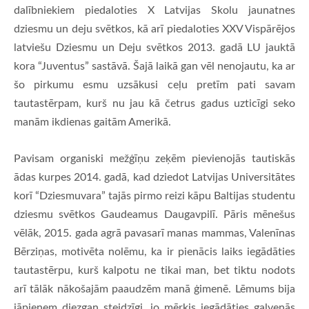
dalībniekiem piedaloties X Latvijas Skolu jaunatnes
dziesmu un deju svētkos, kā arī piedaloties XXV Vispārējos
latviešu Dziesmu un Deju svētkos 2013. gadā LU jauktā
kora “Juventus” sastāvā. Šajā laikā gan vēl nenojautu, ka ar
šo pirkumu esmu uzsākusi ceļu pretīm pati savam
tautastērpam, kurš nu jau kā četrus gadus uzticīgi seko
manām ikdienas gaitām Amerikā.
Pavisam organiski mežģīņu zeķēm pievienojās tautiskās
ādas kurpes 2014. gadā, kad dziedot Latvijas Universitātes
korī “Dziesmuvara” tajās pirmo reizi kāpu Baltijas studentu
dziesmu svētkos Gaudeamus Daugavpilī. Pāris mēnešus
vēlāk, 2015. gada agrā pavasarī manas mammas, Valenīnas
Bērziņas, motivēta nolēmu, ka ir pienācis laiks iegādāties
tautastērpu, kurš kalpotu ne tikai man, bet tiktu nodots
arī tālāk nākošajām paaudzēm manā ģimenē. Lēmums bija
jāpieņem diezgan steidzīgi, jo mērķis iegādāties galvenās