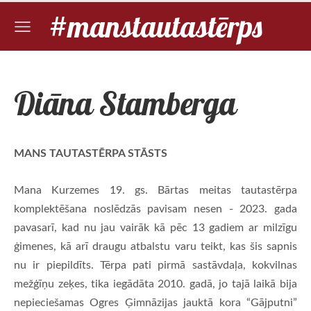
#manstautastērps
Diāna Stamberga
MANS TAUTASTĒRPA STĀSTS
Mana Kurzemes 19. gs. Bārtas meitas tautastērpa
komplektēšana noslēdzās pavisam nesen - 2023. gada
pavasarī, kad nu jau vairāk kā pēc 13 gadiem ar milzīgu
ģimenes, kā arī draugu atbalstu varu teikt, kas šis sapnis
nu ir piepildīts. Tērpa pati pirmā sastāvdaļa, kokvilnas
mežģīņu zeķes, tika iegādāta 2010. gadā, jo tajā laikā bija
nepieciešamas Ogres Ģimnāzijas jauktā kora “Gājputni”