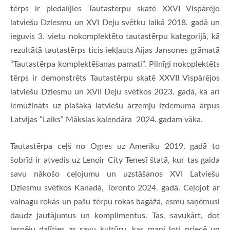
tērps ir piedalījies Tautastērpu skatē XXVI Vispārējo
latviešu Dziesmu un XVI Deju svētku laikā 2018. gadā un
ieguvis 3. vietu nokomplektēto tautastērpu kategorijā, kā
rezultātā tautastērps ticis iekļauts Aijas Jansones grāmatā
“Tautastērpa komplektēšanas pamati”. Pilnīgi nokoplektēts
tērps ir demonstrēts Tautastērpu skatē XXVII Vispārējos
latviešu Dziesmu un XVII Deju svētkos 2023. gadā, kā arī
iemūžināts uz plašākā latviešu ārzemju izdemuma ārpus
Latvijas “Laiks” Mākslas kalendāra 2024. gadam vāka.
Tautastērpa ceļš no Ogres uz Ameriku 2019. gadā to
šobrīd ir atvedis uz Lenoir City Tenesī štatā, kur tas gaida
savu nākošo ceļojumu un uzstāšanos XVI Latviešu
Dziesmu svētkos Kanadā, Toronto 2024. gadā. Ceļojot ar
vainagu rokās un pašu tērpu rokas bagāžā, esmu saņēmusi
daudz jautājumus un komplimentus. Tas, savukārt, dot
iespēju dalīties ar savu kultūru, kas mani ļoti priecē un