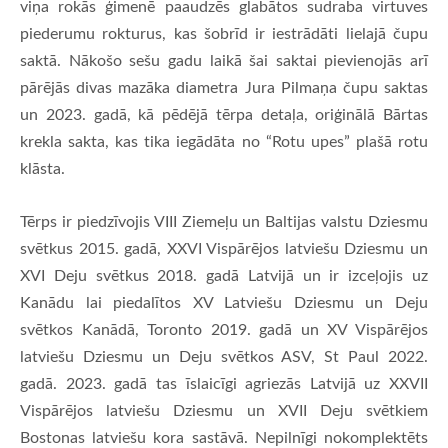
viņa rokās ģimenē paaudzēs glabātos sudraba virtuves
piederumu rokturus, kas šobrīd ir iestrādāti lielajā čupu
saktā. Nākošo sešu gadu laikā šai saktai pievienojās arī
pārējās divas mazāka diametra Jura Pilmaņa čupu saktas
un 2023. gadā, kā pēdējā tērpa detaļa, oriģinālā Bārtas
krekla sakta, kas tika iegādāta no “Rotu upes” plašā rotu
klāsta.
Tērps ir piedzīvojis VIII Ziemeļu un Baltijas valstu Dziesmu
svētkus 2015. gadā, XXVI Vispārējos latviešu Dziesmu un
XVI Deju svētkus 2018. gadā Latvijā un ir izceļojis uz
Kanādu lai piedalītos XV Latviešu Dziesmu un Deju
svētkos Kanādā, Toronto 2019. gadā un XV Vispārējos
latviešu Dziesmu un Deju svētkos ASV, St Paul 2022.
gadā. 2023. gadā tas īslaicīgi agriezās Latvijā uz XXVII
Vispārējos latviešu Dziesmu un XVII Deju svētkiem
Bostonas latviešu kora sastāvā. Nepilnīgi nokomplektēts