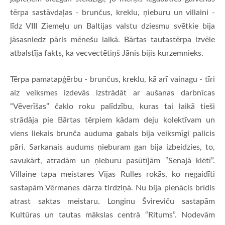
tērpa sastāvdaļas - brunčus, kreklu, ņieburu un villaini -
līdz VIII Ziemeļu un Baltijas valstu dziesmu svētkie bija
jāsasniedz pāris mēnešu laikā. Bārtas tautastērpa izvēle
atbalstīja fakts, ka vecvectētiņš Jānis bijis kurzemnieks.
Tērpa pamatapģērbu - brunčus, kreklu, kā arī vainagu - tīri
aiz veiksmes izdevās izstrādāt ar aušanas darbnīcas
“Vēverīšas” čaklo roku palīdzību, kuras tai laikā tieši
strādāja pie Bārtas tērpiem kādam deju kolektīvam un
viens liekais brunča auduma gabals bija veiksmīgi palicis
pāri. Sarkanais audums ņieburam gan bija izbeidzies, to,
savukārt, atradām un ņieburu pasūtījām “Senajā klētī”.
Villaine tapa meistares Vijas Rulles rokās, ko negaidīti
sastapām Vērmanes dārza tirdziņā. Nu bija pienācis brīdis
atrast saktas meistaru. Longinu Švireviču sastapām
Kultūras un tautas mākslas centrā “Ritums”. Nodevām